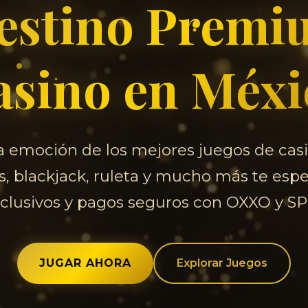
estino Premi
asino en Méxi
 emoción de los mejores juegos de casi
 blackjack, ruleta y mucho más te esp
clusivos y pagos seguros con OXXO y SP
JUGAR AHORA
Explorar Juegos