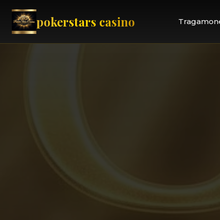
pokerstars casino
Tragamon