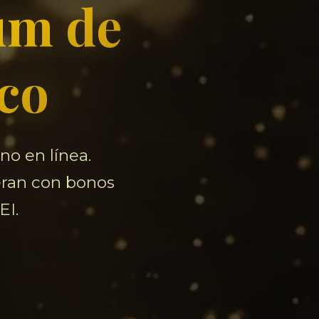
um de
co
no en línea.
eran con bonos
EI.